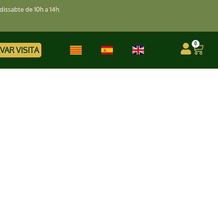
dissabte de 10h a 14h.
0
VAR VISITA
rge
ón
ari,
s seus