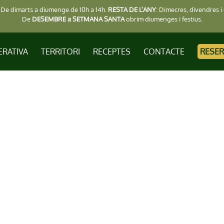
: De dimarts a diumenge de 10h a 14h.
RESTA DE L’ANY
: Dimecres, divendres i 
De
DESEMBRE a SETMANA SANTA
obrim diumenges i festius.
ERATIVA
TERRITORI
RECEPTES
CONTACTE
RESER
n oli d'oliva ve
xtra únic al m
s de cent anys d'associacionisme agr
ima i respecte per la nostra terra i el
fruits