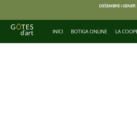
DESEMBRE i GENER
INICI
BOTIGA ONLINE
LA COOP
U
e
Mé
est